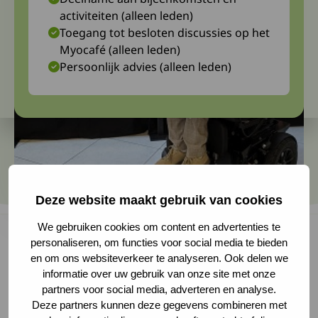
activiteiten (alleen leden)
Toegang tot besloten discussies op het
Myocafé (alleen leden)
Persoonlijk advies (alleen leden)
Deze website maakt gebruik van cookies
We gebruiken cookies om content en advertenties te
personaliseren, om functies voor social media te bieden
en om ons websiteverkeer te analyseren. Ook delen we
Afgelopen maart nam Stefan Bos namens
informatie over uw gebruik van onze site met onze
partners voor social media, adverteren en analyse.
Spierziekten Nederland deel aan het 4e
Deze partners kunnen deze gegevens combineren met
Internationale Wetenschappelijke SMA Congres