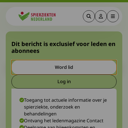
Zoeken
Deze link gaa
Menu
Spierziekten
Verslag van SMA Congres in
Dit bericht is exclusief voor leden en
abonnees
Gent
Let op. Dit is een ouder bericht. Het kan zijn dat de inhoud niet
Word lid
meer actueel is.
Log in
Deze link gaat naar een extern
27 mei 2024
Diagnosewerkgroep SMA
Toegang tot actuele informatie over je
spierziekte, onderzoek en
behandelingen
Ontvang het ledenmagazine Contact
Deelname aan bijeenkomsten en