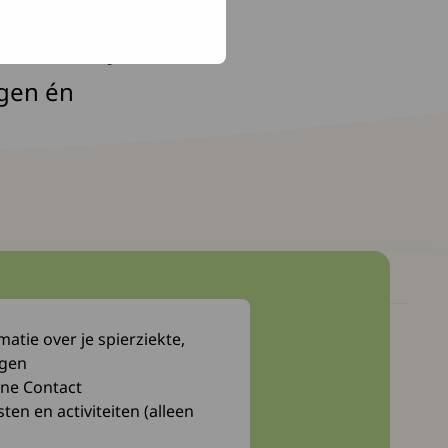
ember 2024
Hier vind je een
agen én
atie over je spierziekte,
Myocafé
ngen
Webwinkel
ne Contact
n en activiteiten (alleen
Bibliotheek