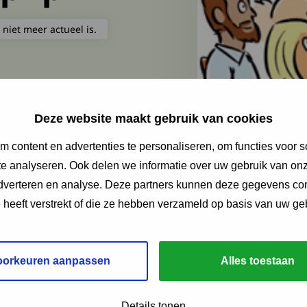
 niet meer actueel is.
Deze website maakt gebruik van cookies
 content en advertenties te personaliseren, om functies voor s
e analyseren. Ook delen we informatie over uw gebruik van onz
adverteren en analyse. Deze partners kunnen deze gegevens c
e heeft verstrekt of die ze hebben verzameld op basis van uw ge
oorkeuren aanpassen
Alles toestaan
Details tonen