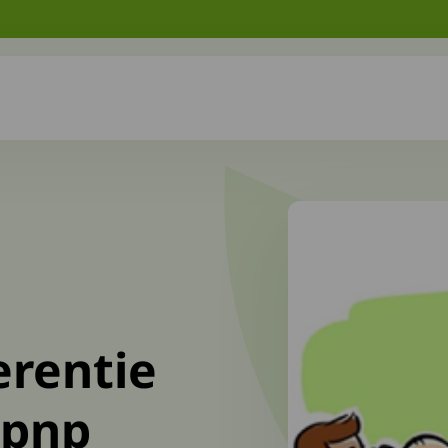
erentie
-pnp