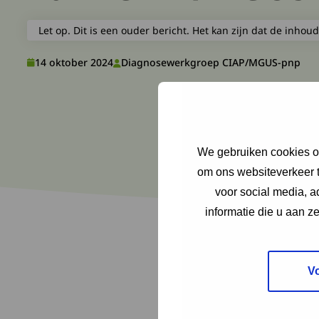
Let op. Dit is een ouder bericht. Het kan zijn dat de inhoud
14 oktober 2024
Diagnosewerkgroep CIAP/MGUS-pnp
We gebruiken cookies om
om ons websiteverkeer t
voor social media, 
informatie die u aan z
V