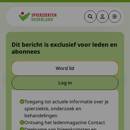
Zoeken
Deze link gaa
Menu
Spierziekten
Video oogafwijkingen bij
Dit bericht is exclusief voor leden en
abonnees
metabole en mitochondriële
spierziekten
Word lid
Let op. Dit is een ouder bericht. Het kan zijn dat de inhoud niet
Log in
meer actueel is.
Deze link gaat naar een extern
9 februari 2024
Klaas van Lavieren, diagnosewerkgroep Congenitale en metabole
Toegang tot actuele informatie over je
spierziekten
spierziekte, onderzoek en
behandelingen
Ontvang het ledenmagazine Contact
Deelname aan bijeenkomsten en