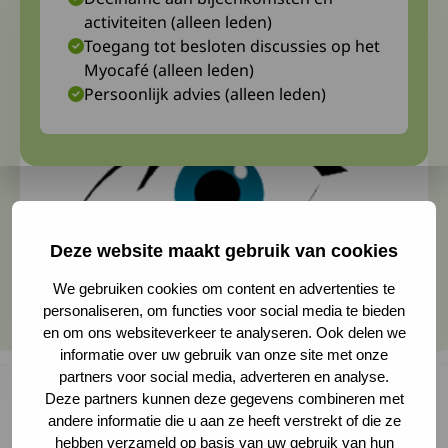
activiteiten (alleen leden)
Toegang tot besloten discussies op het
Myocafé (alleen leden)
Persoonlijk advies (alleen leden)
Deze website maakt gebruik van cookies
We gebruiken cookies om content en advertenties te
personaliseren, om functies voor social media te bieden
en om ons websiteverkeer te analyseren. Ook delen we
informatie over uw gebruik van onze site met onze
partners voor social media, adverteren en analyse.
Deze partners kunnen deze gegevens combineren met
andere informatie die u aan ze heeft verstrekt of die ze
Op het Spierziektecongres van september 2023
hebben verzameld op basis van uw gebruik van hun