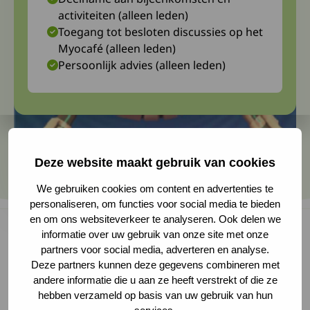
activiteiten (alleen leden)
Toegang tot besloten discussies op het
Myocafé (alleen leden)
Persoonlijk advies (alleen leden)
Deze website maakt gebruik van cookies
We gebruiken cookies om content en advertenties te
personaliseren, om functies voor social media te bieden
en om ons websiteverkeer te analyseren. Ook delen we
informatie over uw gebruik van onze site met onze
partners voor social media, adverteren en analyse.
In dit throwback-artikel blikken we terug op de
Deze partners kunnen deze gegevens combineren met
andere informatie die u aan ze heeft verstrekt of die ze
ervaringen van de diagnosewerkgroep
hebben verzameld op basis van uw gebruik van hun
CIAP/MGUS-pnp met de mogelijkheden van