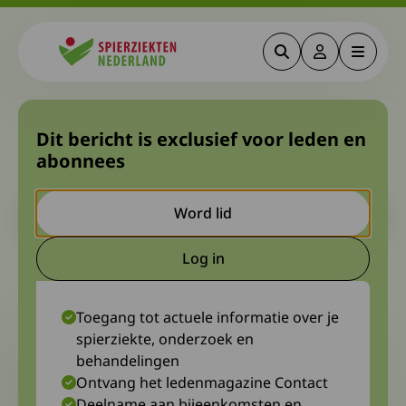
Zoeken
Deze link gaa
Menu
Spierziekten
Virtual reality kan helpen bij
Dit bericht is exclusief voor leden en
abonnees
pijnbestrijding
Let op. Dit is een ouder bericht. Het kan zijn dat de inhoud niet
Word lid
meer actueel is.
Log in
Deze link gaat naar een extern
8 oktober 2024
Diagnosewerkgroep DVN
Toegang tot actuele informatie over je
spierziekte, onderzoek en
behandelingen
Ontvang het ledenmagazine Contact
Deelname aan bijeenkomsten en