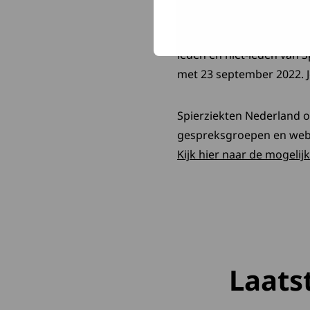
De webcast vindt plaats 
leden en niet-leden van S
met 23 september 2022. J
Spierziekten Nederland o
gespreksgroepen en webca
Kijk hier naar de mogelij
Laats