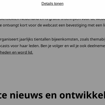
Details tonen
op dinsdag 27 september 2022 van 16.00 tot 16:45 uur. De u
pierziekten Nederland en is gratis. Inschrijven voor de webc
e ontvangt kort voor de webcast een bevestiging met een li
rganiseert jaarlijks tientallen bijeenkomsten, zoals thema
sts voor haar leden. Ben je volger en wil je ook deelnem
Deze link opent in een nieuw tabblad
kheden en word lid.
te nieuws en ontwikke