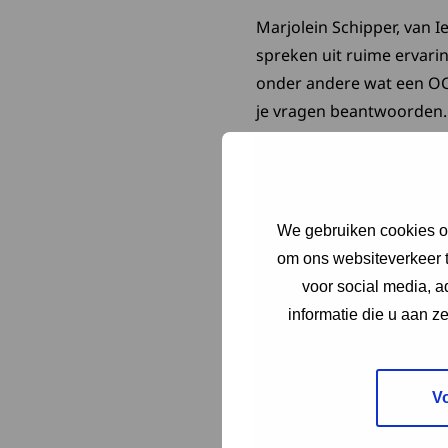
Marjolein Schipper, van I
spreken uit ruime ervarin
onder andere wat een OCO
je vragen beantwoorden.
Programma
16:00 uur – 16:10 uur Pr
We gebruiken cookies om
om ons websiteverkeer t
voor social media, 
16:10 uur – 16:20 uur In 
informatie die u aan z
Ieder(in)
16:20 uur – 16:45 uur B
V
Aanmelden