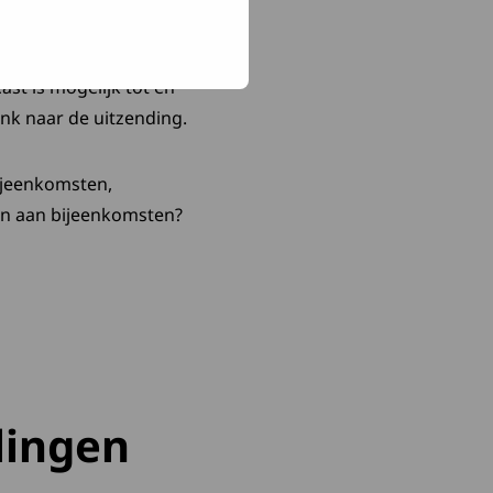
itzending staat open voor
ast is mogelijk tot en
nk naar de uitzending.
bijeenkomsten,
en aan bijeenkomsten?
lingen