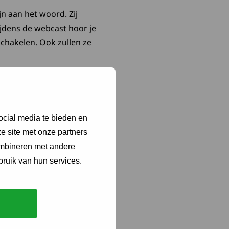
jn aan het woord. Zij
ijdens de webcast hoor je
chakelen. Ook zullen ze
ocial media te bieden en
e site met onze partners
ombineren met andere
arjolein Schipper,
bruik van hun services.