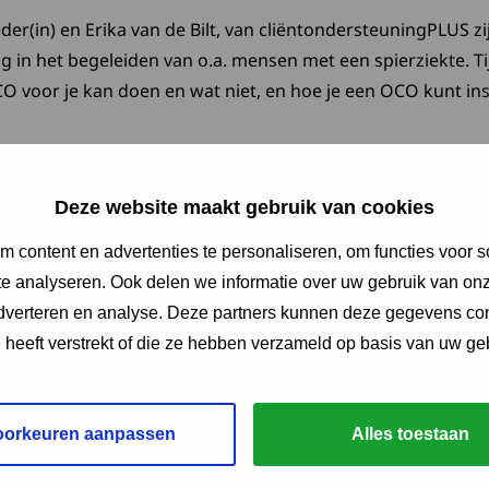
eder(in) en Erika van de Bilt, van cliëntondersteuningPLUS zi
g in het begeleiden van o.a. mensen met een spierziekte. T
 voor je kan doen en wat niet, en hoe je een OCO kunt ins
Deze website maakt gebruik van cookies
esentatie over Onafhankelijke Cliëntondersteuning
 content en advertenties te personaliseren, om functies voor s
e analyseren. Ook delen we informatie over uw gebruik van onz
adverteren en analyse. Deze partners kunnen deze gegevens c
gesprek met Erika van de Bilt, clientondersteuningPLUS en M
e heeft verstrekt of die ze hebben verzameld op basis van uw ge
eantwoording van vragen
oorkeuren aanpassen
Alles toestaan