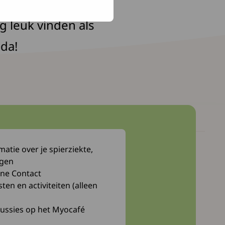
ndt onze
g leuk vinden als
nda!
atie over je spierziekte,
Myocafé
ngen
Webwinkel
ne Contact
n en activiteiten (alleen
Bibliotheek
cussies op het Myocafé