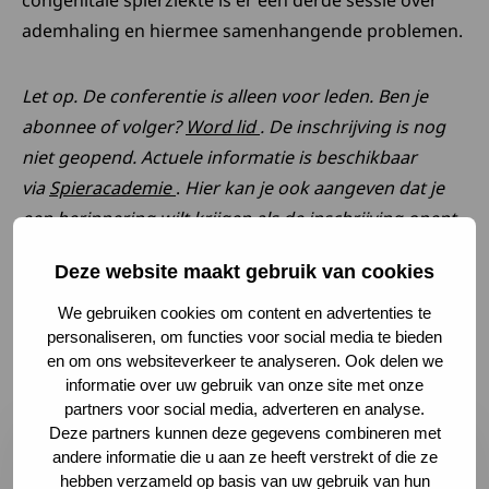
ademhaling en hiermee samenhangende problemen.
Let op. De conferentie is alleen voor leden. Ben je
Deze link opent in een nieu
abonnee of volger?
Word lid
. De inschrijving is nog
niet geopend. Actuele informatie is beschikbaar
Deze link opent in een nieuw tabblad
via
Spieracademie
.
Hier kan je ook aangeven dat je
een herinnering wilt krijgen als de inschrijving opent.
Deze website maakt gebruik van cookies
Laatste nieuws en
We gebruiken cookies om content en advertenties te
personaliseren, om functies voor social media te bieden
ontwikkelingen
en om ons websiteverkeer te analyseren. Ook delen we
informatie over uw gebruik van onze site met onze
Lees meer over Samen maken we het verschil: deel je er
partners voor social media, adverteren en analyse.
Deze partners kunnen deze gegevens combineren met
andere informatie die u aan ze heeft verstrekt of die ze
hebben verzameld op basis van uw gebruik van hun