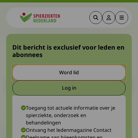
Zoeken
Deze link gaa
Menu
Spierziekten
Webconferentie over
Dit bericht is exclusief voor leden en
abonnees
erfelijke spierdystrofie en
distale myopathie
Word lid
Let op. Dit is een ouder bericht. Het kan zijn dat de inhoud niet
Log in
meer actueel is.
Deze link gaat naar een extern
20 juni 2022
Diagnosewerkgroep erfelijke spierdystrofieën en distale
Toegang tot actuele informatie over je
myopathieën
spierziekte, onderzoek en
behandelingen
Ontvang het ledenmagazine Contact
Deelname aan bijeenkomsten en