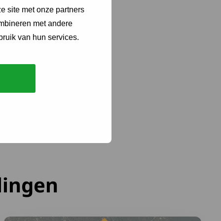
 sta-op stoel en een hele
e site met onze partners
ombineren met andere
bruik van hun services.
d
ieverblijf, de
lingen