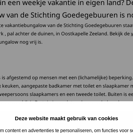
 in een weekje vakantie in eigen land? 
 van de Stichting Goedegebuuren is nog
e vakantiebungalow van de Stichting Goedegebuuren staa
 , pal achter de duinen, in Oostkapelle Zeeland. Bekijk de
ngalow nog vrij is.
is is afgestemd op mensen met een (lichamelijke) beperkin
 keuken, aangepaste badkamer met toilet en slaapkamer 
tweepersoons slaapkamers en een tweede toilet. Buiten is ee
 en meubilair. De tuin is omsloten door een hekwerk.
Deze website maakt gebruik van cookies
 content en advertenties te personaliseren, om functies voor s