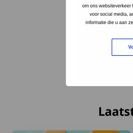
Als gast kun je gebruik m
om ons websiteverkeer t
mooie, vernieuwde trippe
voor social media, 
informatie die u aan z
Meer informatie
V
Bekijk de
website van St
verhuurkalender en boek
Laats