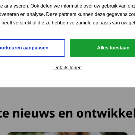
aken van diverse hulpmiddelen, zoals een tillift, een nieuwe
e analyseren. Ook delen we informatie over uw gebruik van onz
lstoel.
adverteren en analyse. Deze partners kunnen deze gegevens c
e heeft verstrekt of die ze hebben verzameld op basis van uw ge
oorkeuren aanpassen
Alles toestaan
Deze link opent in een nieuw tabbla
ichting Goedegebuuren
voor meer informatie over een vakant
ingen.
Details tonen
te nieuws en ontwikke