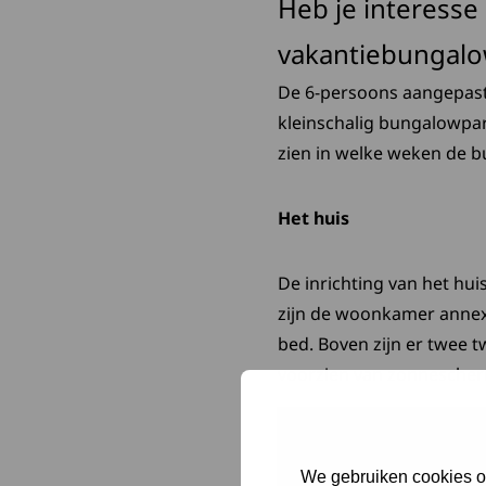
Heb je interesse
vakantiebungalow
De 6-persoons aangepast
kleinschalig bungalowpark
zien in welke weken de bu
Het huis
De inrichting van het hu
zijn de woonkamer annex
bed. Boven zijn er twee 
voorzien van zonnescherm
Hulpmiddelen
We gebruiken cookies om