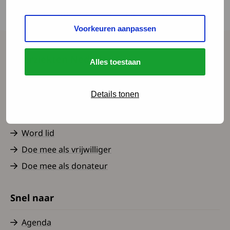
bezoek gebracht aan het Leids Universitair
Medisch Centrum.
Voorkeuren aanpassen
Spierziekten Nederland
Alles toestaan
Contact
Details tonen
Over ons
Nieuws
Word lid
Doe mee als vrijwilliger
Doe mee als donateur
Snel naar
Agenda