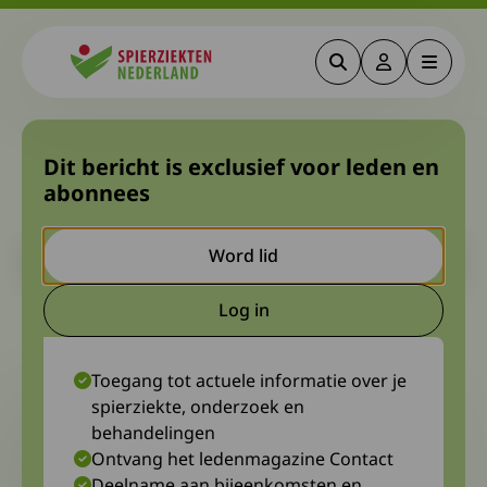
Zoeken
Deze link gaa
Menu
Spierziekten
Werkgroep Myositis bezoekt
Dit bericht is exclusief voor leden en
abonnees
LUMC
Let op. Dit is een ouder bericht. Het kan zijn dat de inhoud niet
Word lid
meer actueel is.
Log in
Deze link gaat naar een extern
15 december 2022
werkgroep myositis
Toegang tot actuele informatie over je
spierziekte, onderzoek en
behandelingen
Ontvang het ledenmagazine Contact
Deelname aan bijeenkomsten en