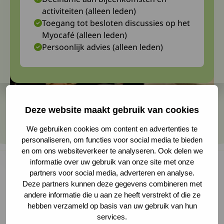
activiteiten (alleen leden)
Toegang tot besloten discussies op het
Myocafé (alleen leden)
Persoonlijk advies (alleen leden)
Deze website maakt gebruik van cookies
We gebruiken cookies om content en advertenties te
personaliseren, om functies voor social media te bieden
en om ons websiteverkeer te analyseren. Ook delen we
informatie over uw gebruik van onze site met onze
partners voor social media, adverteren en analyse.
Deze partners kunnen deze gegevens combineren met
Op uitnodiging van onze medisch adviseur Dr.
andere informatie die u aan ze heeft verstrekt of die ze
Umesh Badrising en zijn team heeft de
hebben verzameld op basis van uw gebruik van hun
services.
werkgroep myositis op 21 november 2022 een