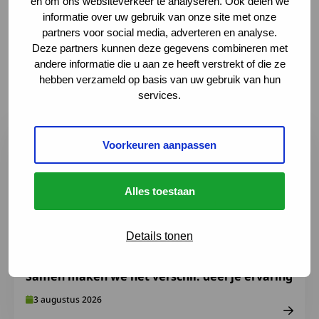
en om ons websiteverkeer te analyseren. Ook delen we
informatie over uw gebruik van onze site met onze
partners voor social media, adverteren en analyse.
Deze partners kunnen deze gegevens combineren met
Laatste nieuws en
andere informatie die u aan ze heeft verstrekt of die ze
ontwikkelingen
hebben verzameld op basis van uw gebruik van hun
services.
Lees meer over Samen maken we het verschil: deel je er
Voorkeuren aanpassen
Alles toestaan
Details tonen
Samen maken we het verschil: deel je ervaring
3 augustus 2026