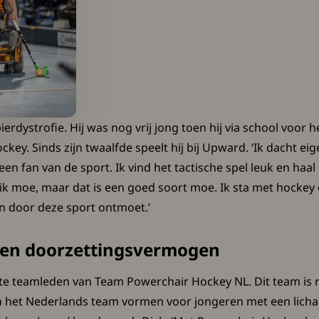
ierdystrofie. Hij was nog vrij jong toen hij via school voor 
y. Sinds zijn twaalfde speelt hij bij Upward. ‘Ik dacht eigen
 fan van de sport. Ik vind het tactische spel leuk en haal e
n ik moe, maar dat is een goed soort moe. Ik sta met hockey
en door deze sport ontmoet.’
 en doorzettingsvermogen
ste teamleden van Team Powerchair Hockey NL. Dit team is
n het Nederlands team vormen voor jongeren met een licha