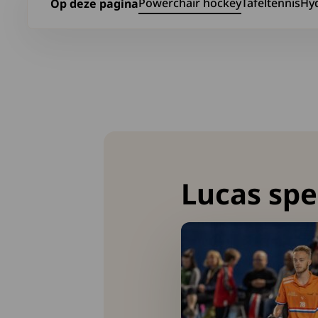
Powerchair hockey
Tafeltennis
Hy
Op deze pagina
Ga naar Powerchair hockey
Ga naar Tafelt
Ga 
Lucas spe