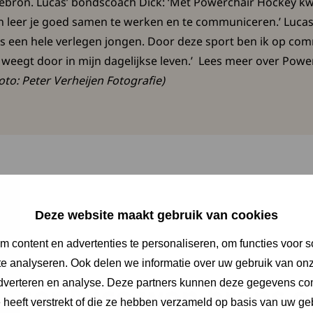
iebron. Lucas’ bondscoach Dick: ‘Met Powerchair Hockey kw
leer je goed samen te werken en te communiceren.’ Lucas:
s een hele verlegen jongen. Door deze sport ben ik op comm
t weegt door in mijn dagelijkse leven.’ Lees meer over Po
oto: Peter Verheijen Fotografie)
Deze website maakt gebruik van cookies
 content en advertenties te personaliseren, om functies voor s
e analyseren. Ook delen we informatie over uw gebruik van onz
adverteren en analyse. Deze partners kunnen deze gegevens c
isser Nico won brons o
e heeft verstrekt of die ze hebben verzameld op basis van uw ge