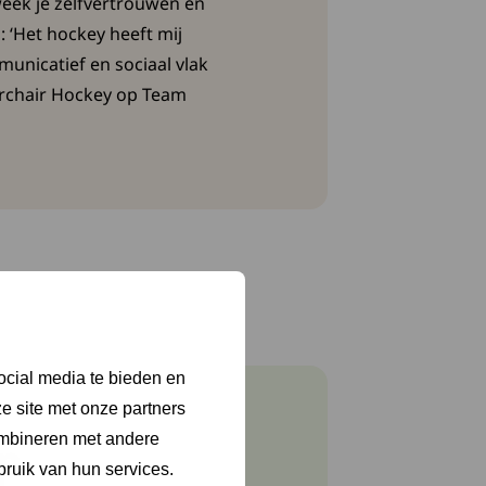
eek je zelfvertrouwen en
 ‘Het hockey heeft mij
unicatief en sociaal vlak
werchair Hockey op Team
ocial media te bieden en
e site met onze partners
ombineren met andere
p
bruik van hun services.