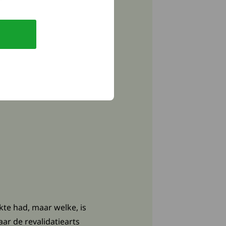
kte had, maar welke, is
ar de revalidatiearts