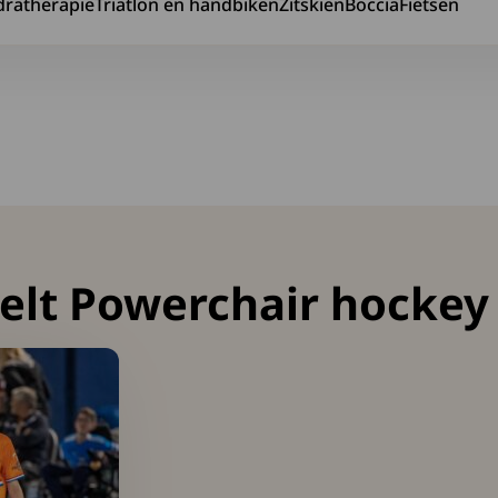
dratherapie
Triatlon en handbiken
Zitskiën
Boccia
Fietsen
ennis
naar Hydratherapie
Ga naar Triatlon en handbiken
Ga naar Zitskiën
Ga naar Boccia
Ga naar Fie
elt Powerchair hockey