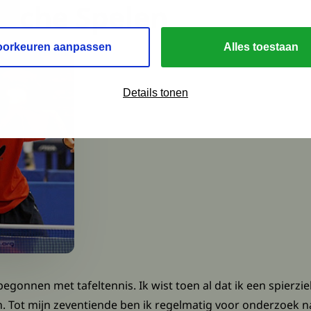
ische Spelen
oorkeuren aanpassen
Alles toestaan
Details tonen
egonnen met tafeltennis. Ik wist toen al dat ik een spierzie
. Tot mijn zeventiende ben ik regelmatig voor onderzoek na