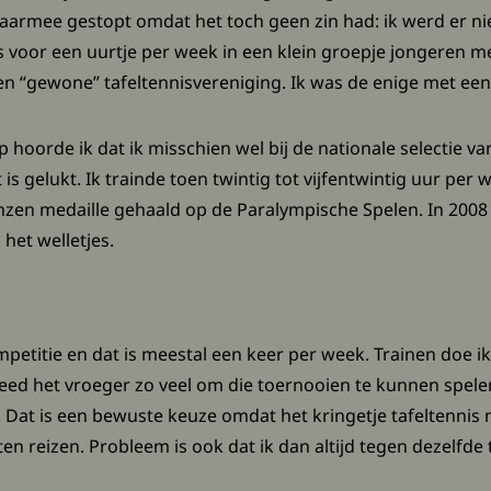
armee gestopt omdat het toch geen zin had: ik werd er niet
 voor een uurtje per week in een klein groepje jongeren m
 een “gewone” tafeltennisvereniging. Ik was de enige met ee
 hoorde ik dat ik misschien wel bij de nationale selectie va
s gelukt. Ik trainde toen twintig tot vijfentwintig uur per
zen medaille gehaald op de Paralympische Spelen. In 2008 h
het welletjes.
mpetitie en dat is meestal een keer per week. Trainen doe ik
 deed het vroeger zo veel om die toernooien te kunnen spelen
 Dat is een bewuste keuze omdat het kringetje tafeltennis
eten reizen. Probleem is ook dat ik dan altijd tegen dezelfd