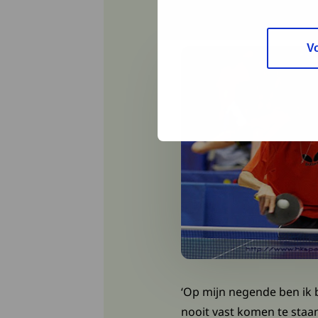
Paralymp
V
‘Op mijn negende ben ik b
nooit vast komen te staan