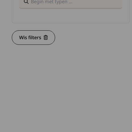
Lees 
Wis filters
Lees 
Lees 