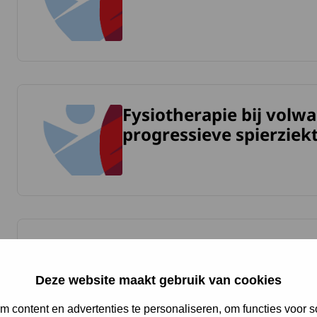
Fysiotherapie bij vol
meer over Fysiotherapie bij volwassenen met een langzaam 
progressieve spierziek
Informatie voor de hui
meer over Informatie voor de huisarts over SMA.
Deze website maakt gebruik van cookies
 content en advertenties te personaliseren, om functies voor s