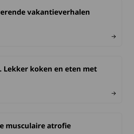
irerende vakantieverhalen
met praktische tips.
n. Lekker koken en eten met
 een spierziekte..
le musculaire atrofie