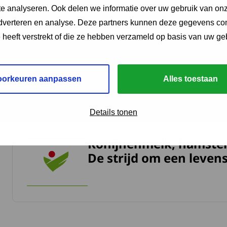
e analyseren. Ook delen we informatie over uw gebruik van onz
adverteren en analyse. Deze partners kunnen deze gegevens c
e heeft verstrekt of die ze hebben verzameld op basis van uw ge
Kinderwens bij een spi
meer over Kinderwens bij een spierziekte. Informatie over 
zwangerschap en bevall
ouderschap
oorkeuren aanpassen
Alles toestaan
Details tonen
Konijnenmelk, hamster
meer over Konijnenmelk, hamstercellen & zingende kwartel
De strijd om een leven