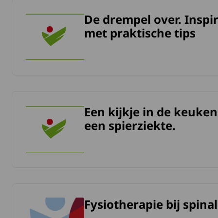
De drempel over. Insp
meer over De drempel over. Inspirerende vakantieverhalen 
met praktische tips
Een kijkje in de keuke
meer over Een kijkje in de keuken. Lekker koken en eten met
een spierziekte.
Fysiotherapie bij spina
meer over Fysiotherapie bij spinale musculaire atrofie.