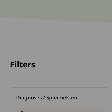
Filters
Lees 
Diagnoses / Spierziekten
Zoek binnen nieuwstypes