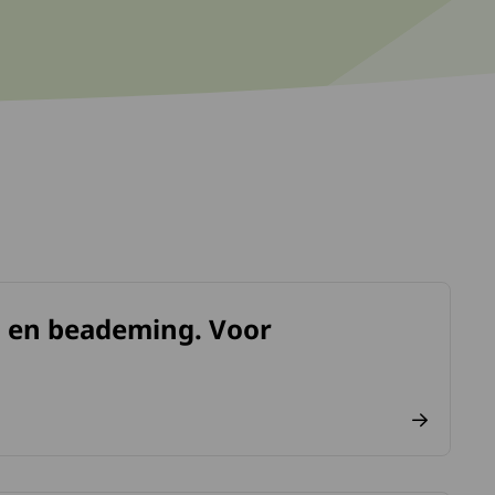
n en beademing. Voor
verleners.