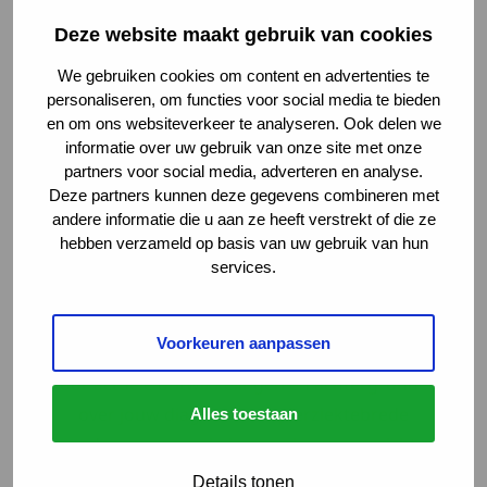
Kan ik korting krijgen op de
verzendkosten?
Deze website maakt gebruik van cookies
We gebruiken cookies om content en advertenties te
Leveren jullie ook buiten Nederland?
personaliseren, om functies voor social media te bieden
en om ons websiteverkeer te analyseren. Ook delen we
informatie over uw gebruik van onze site met onze
Hoe lang duurt het voor ik mijn bestelling
partners voor social media, adverteren en analyse.
krijg?
Deze partners kunnen deze gegevens combineren met
andere informatie die u aan ze heeft verstrekt of die ze
hebben verzameld op basis van uw gebruik van hun
services.
Volg de ontwikkelingen
Voorkeuren aanpassen
Voor actuele ontwikkelingen en achtergronden
over jouw diagnose en spierziektebrede
Alles toestaan
onderwerpen, volg je ons nieuwsoverzicht.
Details tonen