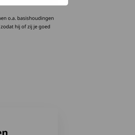
omen o.a. basishoudingen
odat hij of zij je goed
en