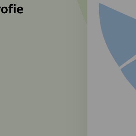
ofie
j-NA-2024.pdf