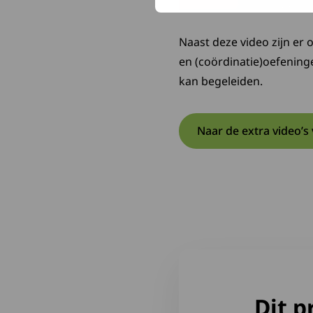
Naast deze video zijn er 
en (coördinatie)oefeninge
kan begeleiden.
Naar de extra video’s 
Dit p