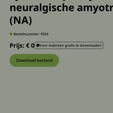
neuralgische amyotr
(NA)
Bestelnummer: F024
Prijs: €
0
Voor iedereen gratis te downloaden
Download bestand
Download bestand: F024-Fysiotherapie-bi