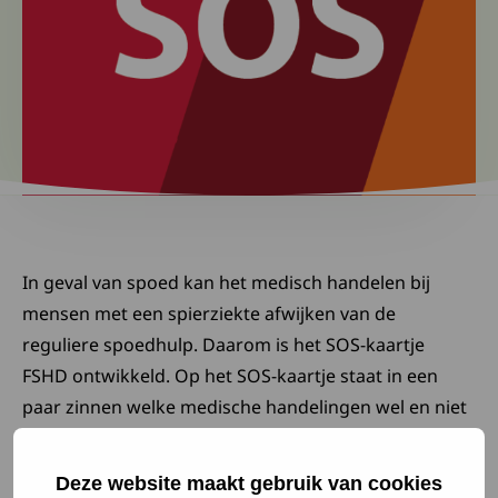
In geval van spoed kan het medisch handelen bij
mensen met een spierziekte afwijken van de
reguliere spoedhulp. Daarom is het SOS-kaartje
FSHD ontwikkeld. Op het SOS-kaartje staat in een
paar zinnen welke medische handelingen wel en niet
gedaan kunnen worden bij mensen met FSHD. We
raden aan de SOS-kaart altijd bij je te dragen.
Deze website maakt gebruik van cookies