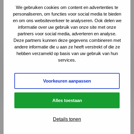
We gebruiken cookies om content en advertenties te
Bij het SOS-kaartje hoort een
alertkaart voor
personaliseren, om functies voor social media te bieden
zorgverleners
met meer gedetailleerde informatie.
en om ons websiteverkeer te analyseren. Ook delen we
informatie over uw gebruik van onze site met onze
partners voor social media, adverteren en analyse.
Deze partners kunnen deze gegevens combineren met
andere informatie die u aan ze heeft verstrekt of die ze
hebben verzameld op basis van uw gebruik van hun
Dit product is gratis te downloaden
services.
Gebruik de downloadknop bovenaan de pagina.
Voorkeuren aanpassen
Alles toestaan
Details tonen
Terug naar het overzicht