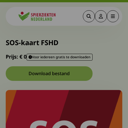
Zoeken
Deze link gaa
Menu
Spierziekten
SOS-kaart FSHD
Prijs: €
0
Voor iedereen gratis te downloaden
Download bestand
Download bestand: Spierziekten-SO