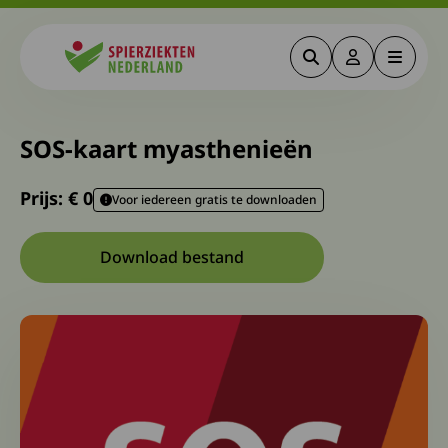
Zoeken
Deze link gaa
Menu
Spierziekten
SOS-kaart myasthenieën
Prijs: €
0
Voor iedereen gratis te downloaden
Download bestand
Download bestand: Spierziekten-SOS