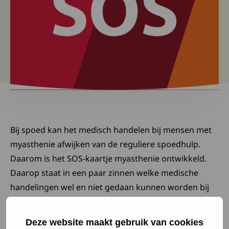
Bij spoed kan het medisch handelen bij mensen met
myasthenie afwijken van de reguliere spoedhulp.
Daarom is het SOS-kaartje myasthenie ontwikkeld.
Daarop staat in een paar zinnen welke medische
handelingen wel en niet gedaan kunnen worden bij
mensen met myasthenie (zoals MG). We raden aan de
SOS-kaart altijd bij je te dragen.
Deze website maakt gebruik van cookies