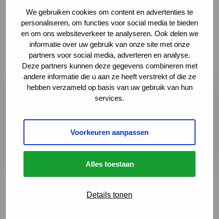
We gebruiken cookies om content en advertenties te
Bij het SOS-kaartje hoort een
alertkaart voor
personaliseren, om functies voor social media te bieden
zorgverleners
met meer gedetailleerde informatie.
en om ons websiteverkeer te analyseren. Ook delen we
informatie over uw gebruik van onze site met onze
partners voor social media, adverteren en analyse.
Deze partners kunnen deze gegevens combineren met
andere informatie die u aan ze heeft verstrekt of die ze
hebben verzameld op basis van uw gebruik van hun
Dit product is gratis te downloaden
services.
Gebruik de downloadknop bovenaan de pagina.
Voorkeuren aanpassen
Alles toestaan
Details tonen
Terug naar het overzicht