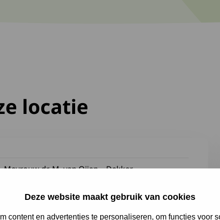
e locatie
Mevrouw dr. M. van Oijen – Dekker
De heer dr.F. Eftimov
Deze website maakt gebruik van cookies
De heer prof. dr.F. Nollet
 content en advertenties te personaliseren, om functies voor s
Mevrouw dr. F.S. Koopman