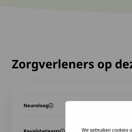
Zorgverleners op dez
Neuroloog
We gebruiken cookies om
Revalidatiearts