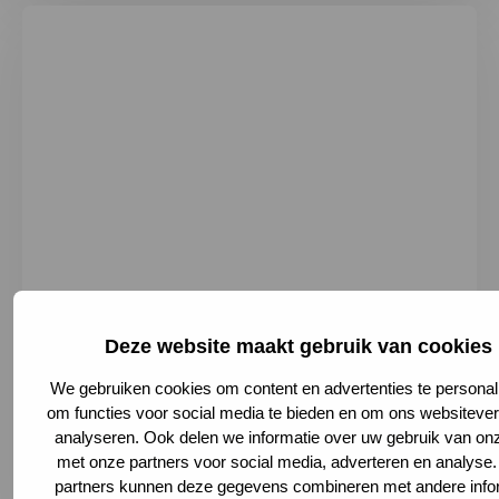
Deze website maakt gebruik van cookies
Vrederustlaan 180, 2543 SW Den Haag,
Netherlands
We gebruiken cookies om content en advertenties te personal
070 359 37 13
om functies voor social media te bieden en om ons websitever
analyseren. Ook delen we informatie over uw gebruik van onz
Naar website
Deze link leidt naar een externe websit
met onze partners voor social media, adverteren en analyse
Plan je route
Deze link leidt naar een externe websit
partners kunnen deze gegevens combineren met andere info