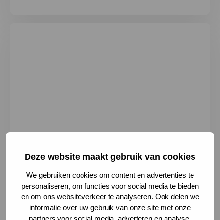
Deze website maakt gebruik van cookies
We gebruiken cookies om content en advertenties te
Westzeedijk 112, 3016 AH Rotterdam,
personaliseren, om functies voor social media te bieden
Netherlands
en om ons websiteverkeer te analyseren. Ook delen we
010 703 69 15
informatie over uw gebruik van onze site met onze
ervo@erasmusmc.nl
partners voor social media, adverteren en analyse.