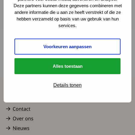
Naar website
Deze partners kunnen deze gegevens combineren met
Deze link leidt naar een externe websi
andere informatie die u aan ze heeft verstrekt of die ze
Plan je route
Deze link leidt naar een externe websit
hebben verzameld op basis van uw gebruik van hun
services.
Voorkeuren aanpassen
Terug naar het overzicht
Alles toestaan
Details tonen
Spierziekten Nederland
Contact
Over ons
Nieuws