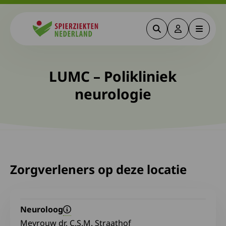
Zoeken
Deze link gaa
Menu
Spierziekten
LUMC – Polikliniek
neurologie
Zorgverleners op deze locatie
Neuroloog
Mevrouw dr. C.S.M. Straathof