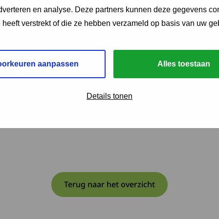
adverteren en analyse. Deze partners kunnen deze gegevens c
e heeft verstrekt of die ze hebben verzameld op basis van uw ge
oorkeuren aanpassen
Alles toestaan
pent in een nieuw venster. Ga naar site van: Maastricht UMC+ – Afd
externe website en opent in een nieuw venster. Plan je route naar:
Details tonen
Terug naar het overzicht