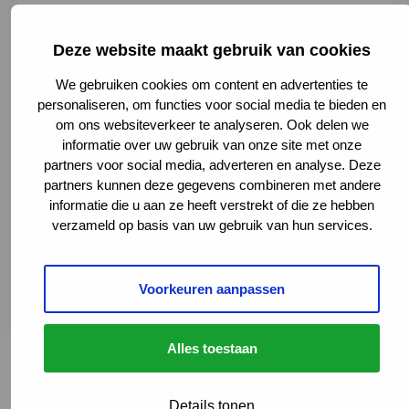
Deze website maakt gebruik van cookies
We gebruiken cookies om content en advertenties te
personaliseren, om functies voor social media te bieden en
om ons websiteverkeer te analyseren. Ook delen we
informatie over uw gebruik van onze site met onze
Henri Dunantweg 2, 8934 AD Leeuwarden,
partners voor social media, adverteren en analyse. Deze
Netherlands
partners kunnen deze gegevens combineren met andere
informatie die u aan ze heeft verstrekt of die ze hebben
058 - 286 78 61
verzameld op basis van uw gebruik van hun services.
polineurologie@znb.nl
Naar website
Deze link leidt naar een externe websi
Plan je route
Voorkeuren aanpassen
Deze link leidt naar een externe websi
Alles toestaan
Details tonen
Terug naar het overzicht