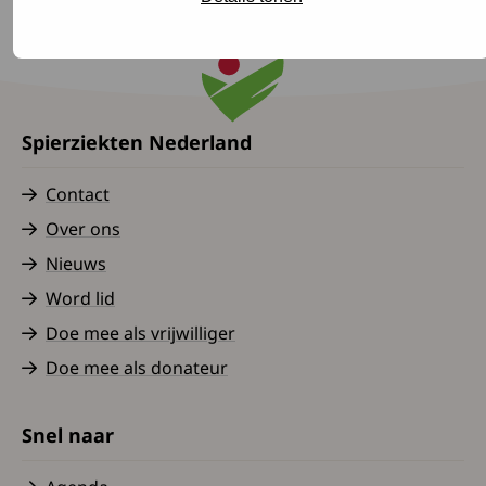
Spierziekten Nederland
Contact
Over ons
Nieuws
Word lid
Doe mee als vrijwilliger
Doe mee als donateur
Snel naar