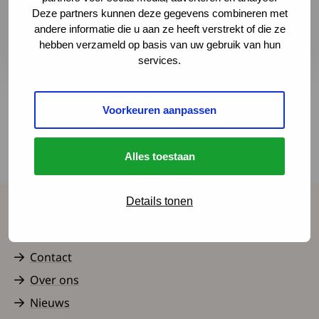
Naar website
Deze partners kunnen deze gegevens combineren met
Deze link leidt naar een externe websi
andere informatie die u aan ze heeft verstrekt of die ze
Plan je route
Deze link leidt naar een externe websi
hebben verzameld op basis van uw gebruik van hun
services.
Voorkeuren aanpassen
Terug naar het overzicht
Alles toestaan
Details tonen
Spierziekten Nederland
Contact
Over ons
Nieuws