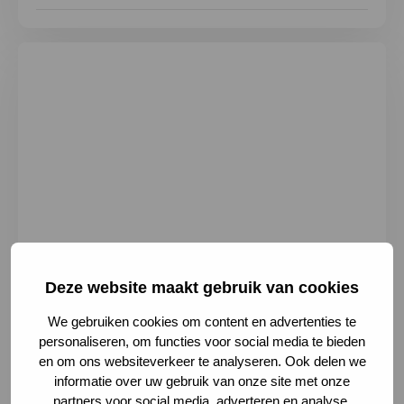
Deze website maakt gebruik van cookies
We gebruiken cookies om content en advertenties te
Geert Grooteplein Zuid 10, 6525 GA
personaliseren, om functies voor social media te bieden
Nijmegen, Netherlands
en om ons websiteverkeer te analyseren. Ook delen we
024 361 44 15
informatie over uw gebruik van onze site met onze
Secretariaat.kg@radboudumc.nl
partners voor social media, adverteren en analyse.