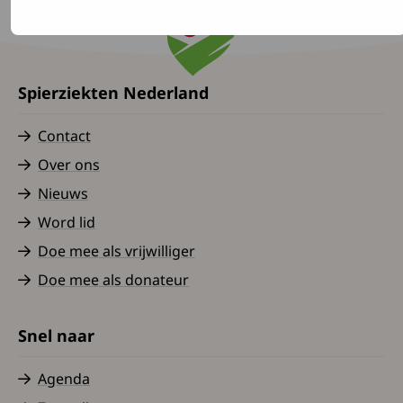
Spierziekten Nederland
Contact
Over ons
Nieuws
Word lid
Doe mee als vrijwilliger
Doe mee als donateur
Snel naar
Agenda