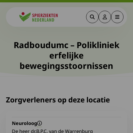
Zoeken
Deze link gaa
Menu
Spierziekten
Radboudumc – Polikliniek
erfelijke
bewegingsstoornissen
Zorgverleners op deze locatie
Neuroloog
De heer dr.B.P.C. van de Warrenburg