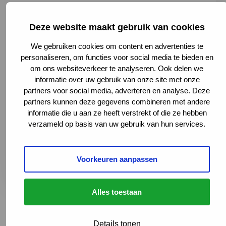
Deze website maakt gebruik van cookies
We gebruiken cookies om content en advertenties te
personaliseren, om functies voor social media te bieden en
om ons websiteverkeer te analyseren. Ook delen we
informatie over uw gebruik van onze site met onze
Geert Grooteplein Zuid 10, 6525 GA
partners voor social media, adverteren en analyse. Deze
Nijmegen, Netherlands
partners kunnen deze gegevens combineren met andere
informatie die u aan ze heeft verstrekt of die ze hebben
024 361 66 00
verzameld op basis van uw gebruik van hun services.
amaliakinderziekenhuis@radboudumc.nl
Naar website
Deze link leidt naar een externe websi
Plan je route
Voorkeuren aanpassen
Deze link leidt naar een externe websi
Alles toestaan
Terug naar het overzicht
Details tonen