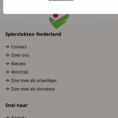
Spierziekten Nederland
Contact
Over ons
Nieuws
Word lid
Doe mee als vrijwilliger
Doe mee als donateur
Snel naar
Agenda