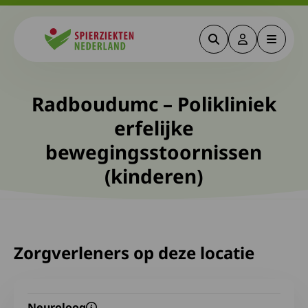
Zoeken
Deze link gaa
Menu
Spierziekten
Radboudumc – Polikliniek
erfelijke
bewegingsstoornissen
(kinderen)
Zorgverleners op deze locatie
Neuroloog