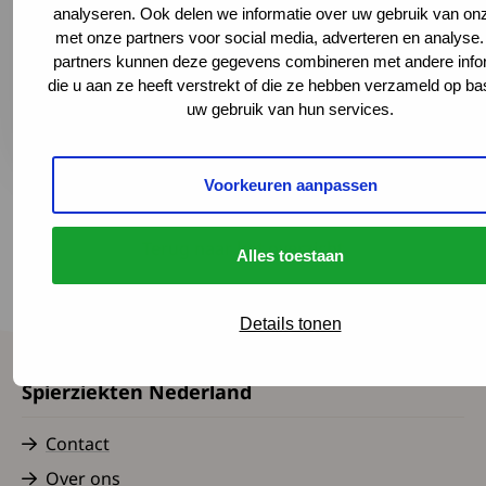
077 320 53 41
analyseren. Ook delen we informatie over uw gebruik van onz
secretariaatvenlo@adelante-zorggroep.nl
met onze partners voor social media, adverteren en analyse
partners kunnen deze gegevens combineren met andere info
Naar website
Deze link leidt naar een externe websit
die u aan ze heeft verstrekt of die ze hebben verzameld op ba
Plan je route
uw gebruik van hun services.
Deze link leidt naar een externe websit
Voorkeuren aanpassen
Terug naar het overzicht
Alles toestaan
Details tonen
Spierziekten Nederland
Contact
Over ons