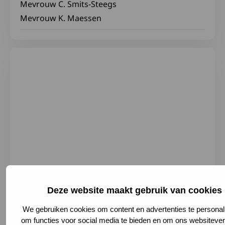
Mevrouw C. Smits-Steegs
Mevrouw K. Maessen
Deze website maakt gebruik van cookies
Tegelseweg 210, 5912 BL Venlo,
We gebruiken cookies om content en advertenties te personal
Netherlands
om functies voor social media te bieden en om ons websitever