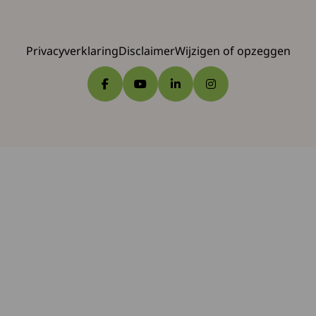
Privacyverklaring
Disclaimer
Wijzigen of opzeggen
Ga naar Facebook
Ga naar YouTube
Ga naar LinkedIn
Ga naar Instagram