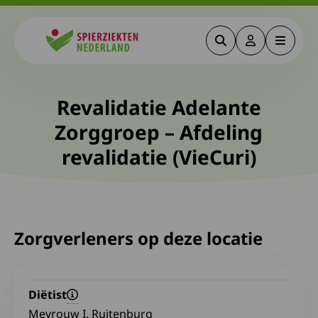
Zoeken
Deze link gaa
Menu
Spierziekten
Revalidatie Adelante
Zorggroep – Afdeling
revalidatie (VieCuri)
Zorgverleners op deze locatie
Diëtist
Mevrouw I. Ruitenburg