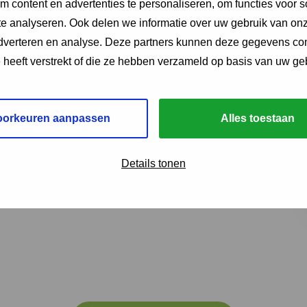
 content en advertenties te personaliseren, om functies voor s
Mevrouw A. Michielsen
e analyseren. Ook delen we informatie over uw gebruik van onz
Mevrouw W. van de Kerk
adverteren en analyse. Deze partners kunnen deze gegevens c
Mevrouw M.A. Kuijper
e heeft verstrekt of die ze hebben verzameld op basis van uw ge
Mevrouw J. Verhoef
oorkeuren aanpassen
Alles toestaan
Details tonen