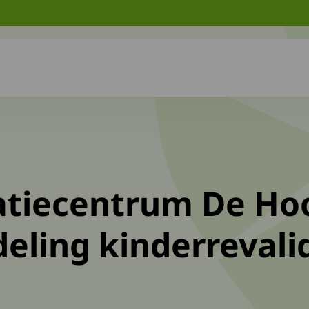
atiecentrum De Ho
deling kinderrevali