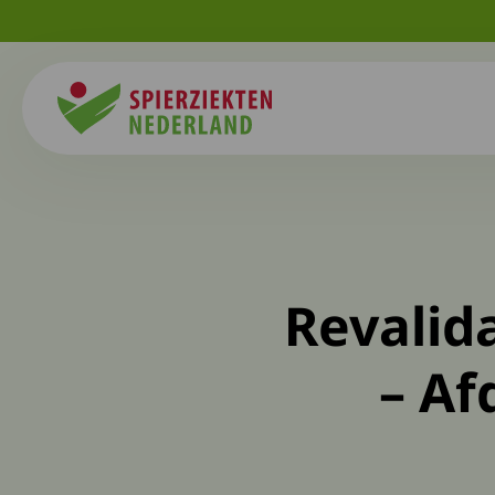
Spierziekten
Revalid
– Af