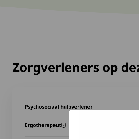
Zorgverleners op dez
Psychosociaal hulpverlener
Ergotherapeut