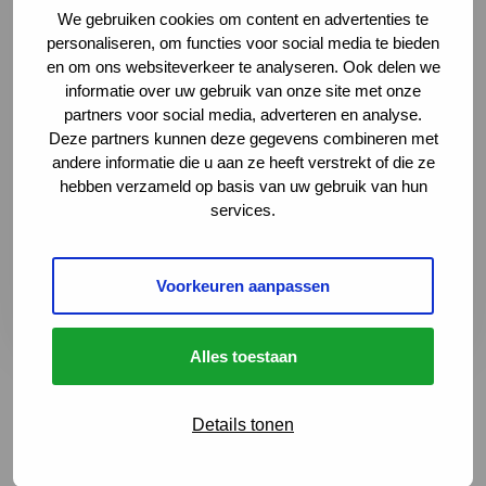
We gebruiken cookies om content en advertenties te
personaliseren, om functies voor social media te bieden
en om ons websiteverkeer te analyseren. Ook delen we
informatie over uw gebruik van onze site met onze
partners voor social media, adverteren en analyse.
Deze partners kunnen deze gegevens combineren met
Heidelberglaan 100, 3584 CX Utrecht,
andere informatie die u aan ze heeft verstrekt of die ze
Netherlands
hebben verzameld op basis van uw gebruik van hun
088 755 15 46
services.
polinmz@umcutrecht.nl
Naar website
Deze link leidt naar een externe websi
Voorkeuren aanpassen
Plan je route
Deze link leidt naar een externe websi
Alles toestaan
Details tonen
Terug naar het overzicht