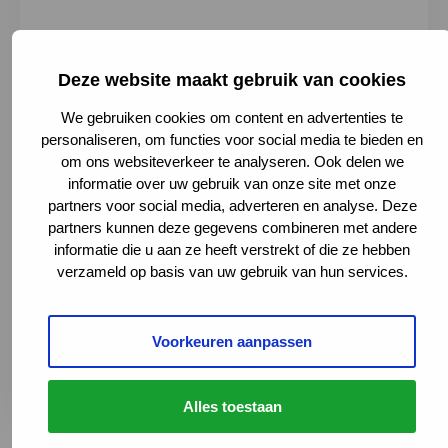
Deze website maakt gebruik van cookies
We gebruiken cookies om content en advertenties te
personaliseren, om functies voor social media te bieden en
om ons websiteverkeer te analyseren. Ook delen we
informatie over uw gebruik van onze site met onze
partners voor social media, adverteren en analyse. Deze
partners kunnen deze gegevens combineren met andere
Heidelberglaan 100, 3584 CX Utrecht,
informatie die u aan ze heeft verstrekt of die ze hebben
Netherlands
verzameld op basis van uw gebruik van hun services.
088 755 15 46
polinmz@umcutrecht.nl
Naar website
Deze link leidt naar een externe websi
Voorkeuren aanpassen
Plan je route
Deze link leidt naar een externe websi
Alles toestaan