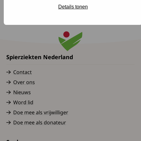
Details tonen
Terug naar het overzicht
Spierziekten Nederland
Contact
Over ons
Nieuws
Word lid
Doe mee als vrijwilliger
Doe mee als donateur