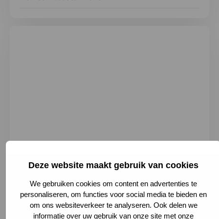
Deze website maakt gebruik van cookies
Kon. Julianaplein 58, 1502 DV Zaandam,
We gebruiken cookies om content en advertenties te
Netherlands
personaliseren, om functies voor social media te bieden en
075-6502911
om ons websiteverkeer te analyseren. Ook delen we
informatie over uw gebruik van onze site met onze
Plan je route