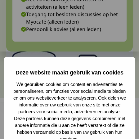
activiteiten (alleen leden)
Toegang tot besloten discussies op het
Myocafé (alleen leden)
Persoonlijk advies (alleen leden)
Deze website maakt gebruik van cookies
We gebruiken cookies om content en advertenties te
personaliseren, om functies voor social media te bieden
en om ons websiteverkeer te analyseren. Ook delen we
informatie over uw gebruik van onze site met onze
partners voor social media, adverteren en analyse.
Deze partners kunnen deze gegevens combineren met
andere informatie die u aan ze heeft verstrekt of die ze
Na de introductie van enzymvervangende
hebben verzameld op basis van uw gebruik van hun
therapie (ERT) werden farmaceuten verplicht
services.