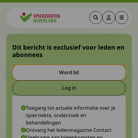
Zoeken
Deze link gaa
Menu
Spierziekten
Impact van ‘Rare disease
Dit bericht is exclusief voor leden en
abonnees
registry’ Pompe
Let op. Dit is een ouder bericht. Het kan zijn dat de inhoud niet
Word lid
meer actueel is.
Log in
Deze link gaat naar een extern
12 december 2022
dr. Hannerieke van den Hout, Erasmus MC en Wijnand de Jong,
diagnosewerkgroep Congenitale en metabole spierziekten
Toegang tot actuele informatie over je
spierziekte, onderzoek en
behandelingen
Ontvang het ledenmagazine Contact
Deelname aan bijeenkomsten en