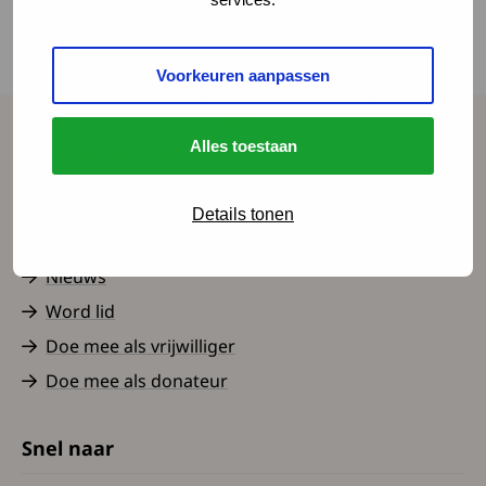
registraties bij te houden. Zo ontstond de 'Rare
Disease Registry'. Onderzoekers hebben de
Voorkeuren aanpassen
impact van deze registratie op een rij gezet.
Alles toestaan
Spierziekten Nederland
Contact
Details tonen
Over ons
Nieuws
Word lid
Doe mee als vrijwilliger
Doe mee als donateur
Snel naar