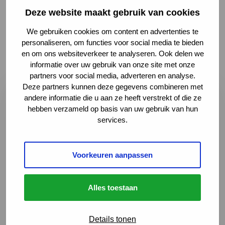
Uitgave Spierziekten Nederland, 2010
Deze website maakt gebruik van cookies
We gebruiken cookies om content en advertenties te
12 pagina’s
personaliseren, om functies voor social media te bieden
en om ons websiteverkeer te analyseren. Ook delen we
informatie over uw gebruik van onze site met onze
partners voor social media, adverteren en analyse.
Deze partners kunnen deze gegevens combineren met
"
" geeft vereiste velden aan
*
andere informatie die u aan ze heeft verstrekt of die ze
hebben verzameld op basis van uw gebruik van hun
services.
Prijs:
Product
Voorkeuren aanpassen
Naam
Voornaam
*
*
Alles toestaan
Achternaam
*
Details tonen