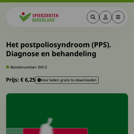
Zoeken
Deze link gaa
Menu
Spierziekten
Het postpoliosyndroom (PPS).
Diagnose en behandeling
Bestelnummer: D013
Prijs: €
6,25
Voor leden gratis te downloaden