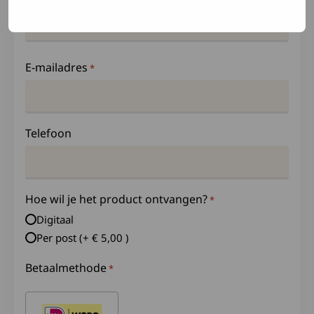
E-mailadres
*
Telefoon
Hoe wil je het product ontvangen?
*
Digitaal
Per post (+ € 5,00 )
Betaalmethode
*