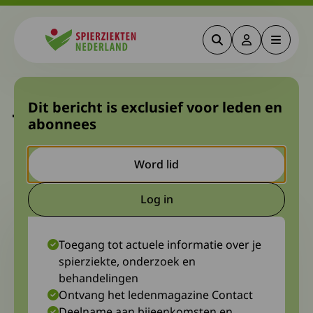
Zoeken
Deze link gaa
Menu
Spierziekten
Jouw gegevens maken het
Dit bericht is exclusief voor leden en
abonnees
verschil
Word lid
12 mei 2026
Diagnosewerkgroep myasthenieën
Log in
Deze link gaat naar een extern
Toegang tot actuele informatie over je
spierziekte, onderzoek en
behandelingen
Ontvang het ledenmagazine Contact
Deelname aan bijeenkomsten en