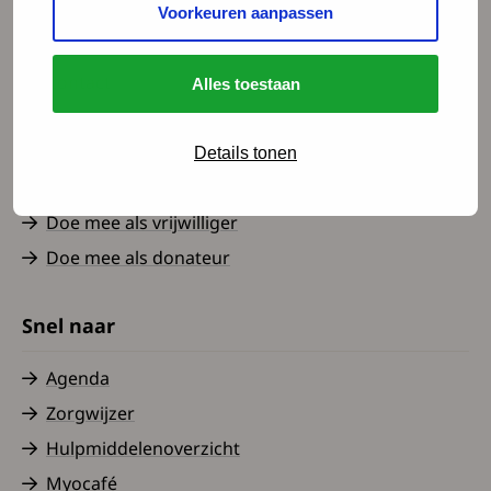
Voorkeuren aanpassen
Spierziekten Nederland
Contact
Alles toestaan
Over ons
Nieuws
Details tonen
Word lid
Doe mee als vrijwilliger
Doe mee als donateur
Snel naar
Agenda
Zorgwijzer
Hulpmiddelenoverzicht
Myocafé