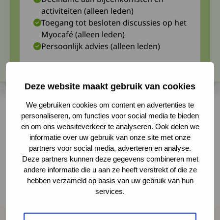
activiteiten (alleen leden)
Toegang tot besloten discussies op het
Myocafé (alleen leden)
Persoonlijk advies (alleen leden)
Deze website maakt gebruik van cookies
We gebruiken cookies om content en advertenties te
personaliseren, om functies voor social media te bieden
en om ons websiteverkeer te analyseren. Ook delen we
Om ervoor te zorgen dat kansen voor
informatie over uw gebruik van onze site met onze
onderzoek niet verloren gaan, is het belangrijk
partners voor social media, adverteren en analyse.
dat we goed zicht hebben op (ouders van)
Deze partners kunnen deze gegevens combineren met
andere informatie die u aan ze heeft verstrekt of die ze
kinderen met myasthenia gravis of congenitale
hebben verzameld op basis van uw gebruik van hun
myasthenie die mogelijk willen deelnemen aan
services.
de trials.